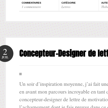
COMMENTAIRES
CATÉGORIE
AUTE
1 commentaire
Lettres
Thib
2
Concepteur-Designer de let
JUIL
Un soir d’inspiration moyenne, j’ai fait une
en avant mon parcours incroyable en tant 
concepteur-designer de lettre de motivatio
l’acharnement dont je fais preuve dans ce