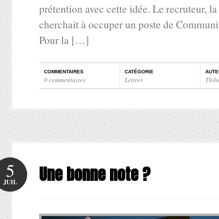
prétention avec cette idée. Le recruteur, l
cherchait à occuper un poste de Comm
Pour la […]
COMMENTAIRES
CATÉGORIE
AUTE
0 commentaires
Lettres
Thib
5
Une bonne note ?
JUIL