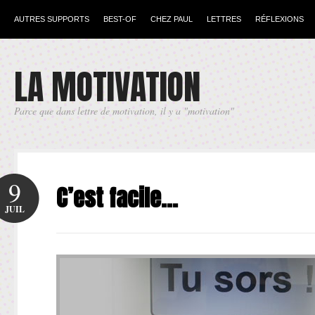
AUTRES SUPPORTS
BEST-OF
CHEZ PAUL
LETTRES
RÉFLEXIONS
LA MOTIVATION
Parce que dans lettre de motivation, il y a "motivation"
9
C’est facile…
JUIL