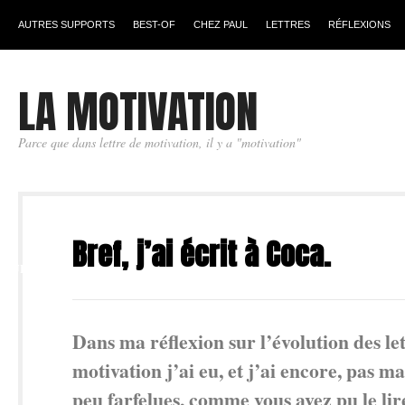
AUTRES SUPPORTS
BEST-OF
CHEZ PAUL
LETTRES
RÉFLEXIONS
LA MOTIVATION
Parce que dans lettre de motivation, il y a "motivation"
31
Bref, j’ai écrit à Coca.
JUIL
Dans ma réflexion sur l’évolution des le
motivation j’ai eu, et j’ai encore, pas ma
peu farfelues, comme vous avez pu le lire