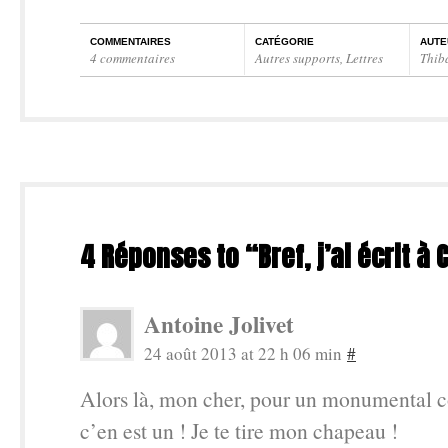
COMMENTAIRES
CATÉGORIE
AUTE
4 commentaires
Autres supports
,
Lettres
Thib
4 Réponses to “Bref, j’ai écrit à 
Antoine Jolivet
24 août 2013 at 22 h 06 min
#
Alors là, mon cher, pour un monumental c
c’en est un ! Je te tire mon chapeau !