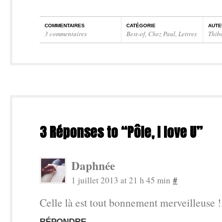
COMMENTAIRES
CATÉGORIE
AUTE
3 commentaires
Best-of
,
Chez Paul
,
Lettres
Thib
3 Réponses to “Pôle, I love U”
Daphnée
1 juillet 2013 at 21 h 45 min
#
Celle là est tout bonnement merveilleuse !
RÉPONDRE