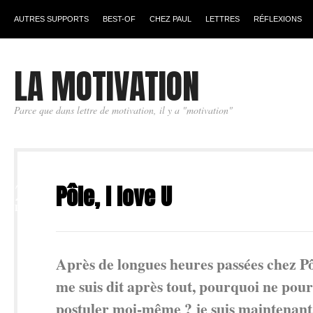
AUTRES SUPPORTS
BEST-OF
CHEZ PAUL
LETTRES
RÉFLEXIONS
LA MOTIVATION
Parce que dans lettre de motivation, il y a "motivation"
22
Pôle, I love U
JUIN
Après de longues heures passées chez Pô
me suis dit après tout, pourquoi ne pour
postuler moi-même ? je suis maintenant 